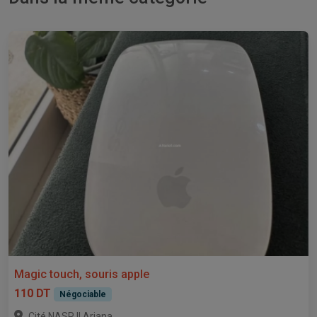
Magic touch, souris apple
110 DT
Négociable
,
Cité NASR II
Ariana