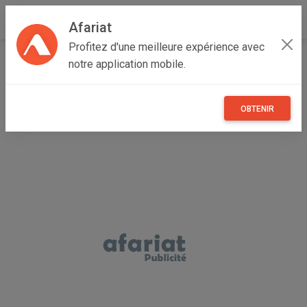
Afariat
Profitez d'une meilleure expérience avec
Accueil
Multimedia
Grand Tunis
Ben Arous
notre application mobile.
Ezzahra
Station Air chaud+Fer à souder
OBTENIR