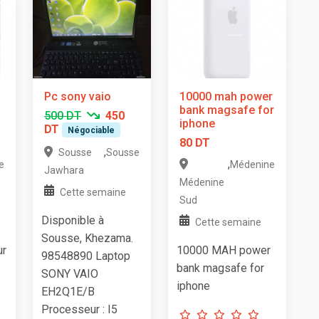
Pc sony vaio
10000 mah power
bank magsafe for
500 DT
450
iphone
DT
Négociable
80 DT
,
Sousse
Sousse
,
e
Médenine
Jawhara
Médenine
Cette semaine
Sud
Disponible à
Cette semaine
Sousse, Khezama.
ur
10000 MAH power
98548890 Laptop
bank magsafe for
SONY VAIO
iphone
EH2Q1E/B
Processeur : I5