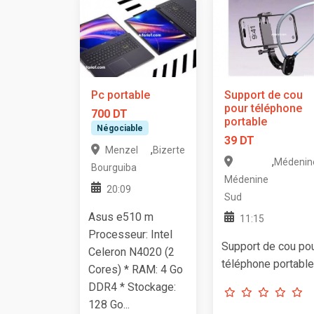
Pc portable
Support de cou
pour téléphone
700 DT
portable
Négociable
39 DT
,
Menzel
Bizerte
,
Médenin
Bourguiba
Médenine
20:09
Sud
Asus e510 m
11:15
Processeur: Intel
Support de cou po
Celeron N4020 (2
téléphone portable
Cores) * RAM: 4 Go
DDR4 * Stockage:
128 Go...