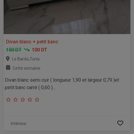
Divan blanc + petit banc
150 DT
100 DT
,
Le Bardo
Tunis
Cette semaine
Divan blanc semi cuir ( longueur 1,90 et largeur 0,79 )et
petit banc carré ( 0,60 )...
Intérieur