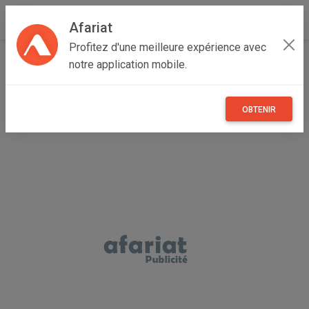
Afariat
Profitez d'une meilleure expérience avec
Accueil
Maisons et enfants
Grand Tunis
Ben Arous
notre application mobile.
El Mourouj
pack de fournitures d'architecture
OBTENIR