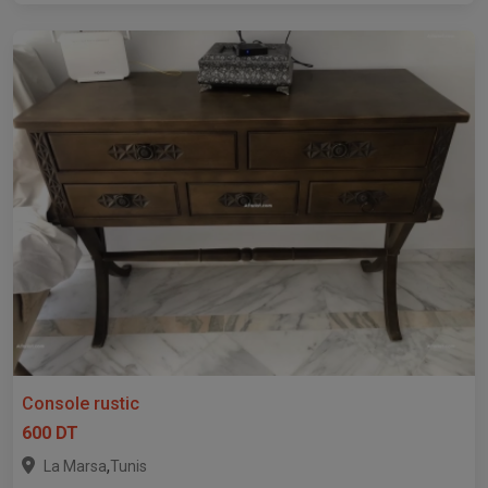
Console rustic
600 DT
,
La Marsa
Tunis