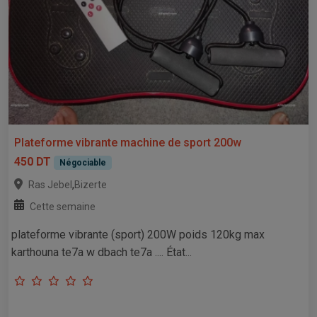
Plateforme vibrante machine de sport 200w
450 DT
Négociable
,
Ras Jebel
Bizerte
Cette semaine
plateforme vibrante (sport) 200W poids 120kg max
karthouna te7a w dbach te7a .... État...