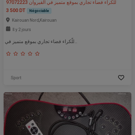
للّكراء فضاء تجاري بموقع متميز في القيروان 97072223
3 500 DT
Négociable
,
Kairouan Nord
Kairouan
Il y 2 jours
للّكراء فضاء تجاري بموقع متميز في...
Sport