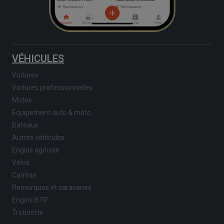
VÉHICULES
Voitures
Voitures professionnelles
Motos
Equipement auto & moto
Bateaux
Autres véhicules
Engins agricole
Vélos
Camion
Remorques et caravanes
Engins BTP
Trotinette