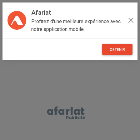
Afariat
Profitez d'une meilleure expérience avec
Accueil
Loisirs
Grand Tunis
Ben Arous
Ben Arous
notre application mobile.
Gants de boxe
OBTENIR