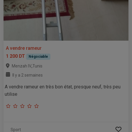
A vendre rameur
1 200 DT
Négociable
,
Menzah IV
Tunis
Il y a 2 semaines
A vendre rameur en très bon état, presque neuf, très peu
utilise
Sport