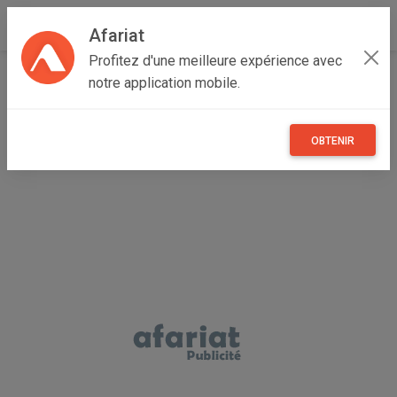
Afariat
Profitez d'une meilleure expérience avec
Accueil
Immobilier
Grand Tunis
Ben Arous
notre application mobile.
Ben Arous
Pour la location Appartement s+1 a Megrine
OBTENIR