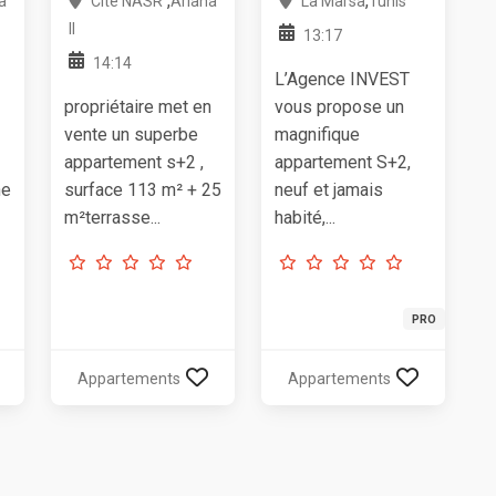
,
,
a
Cité NASR
Ariana
La Marsa
Tunis
II
13:17
14:14
L’Agence INVEST
propriétaire met en
vous propose un
vente un superbe
magnifique
appartement s+2 ,
appartement S+2,
ne
surface 113 m² + 25
neuf et jamais
m²terrasse...
habité,...
PRO
Appartements
Appartements