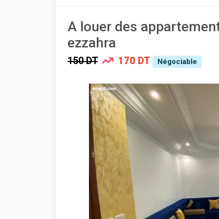
A louer des appartemen
ezzahra
150 DT
170 DT
Négociable