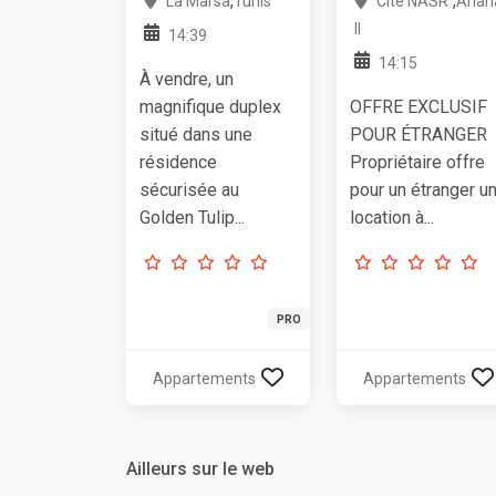
,
,
La Marsa
Tunis
Cité NASR
Arian
II
14:39
14:15
À vendre, un
magnifique duplex
OFFRE EXCLUSIF
situé dans une
POUR ÉTRANGER
résidence
Propriétaire offre
sécurisée au
pour un étranger u
Golden Tulip...
location à...
PRO
Appartements
Appartements
Ailleurs sur le web