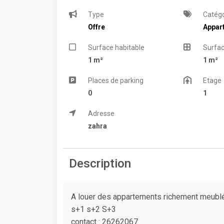
Type
Catégo
Offre
Appar
Surface habitable
Surfac
1 m²
1 m²
Places de parking
Etage
0
1
Adresse
zahra
Description
A louer des appartements richement meublé
s+1 s+2 S+3
contact : 26262067