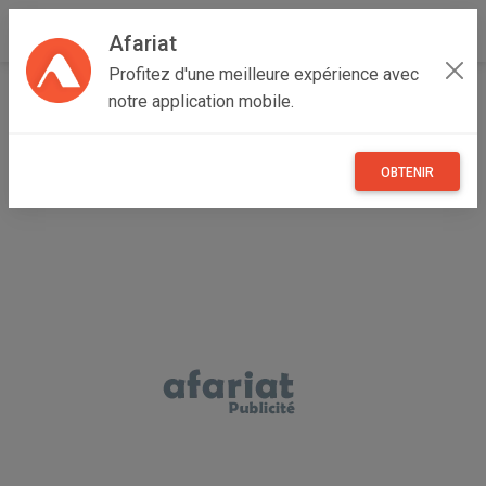
Afariat
Profitez d'une meilleure expérience avec
Accueil
Emploi, affaires et services
Grand Tunis
notre application mobile.
Ben Arous
Ezzahra
Machine fabrication bougies
OBTENIR