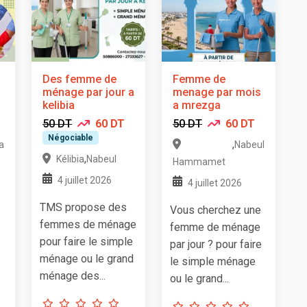
Des femme de
Femme de
ménage par jour a
menage par mois
kelibia
a mrezga
50 DT
60 DT
50 DT
60 DT
Négociable
,
a
Nabeul
,
Kélibia
Nabeul
Hammamet
4 juillet 2026
4 juillet 2026
TMS propose des
Vous cherchez une
femmes de ménage
femme de ménage
pour faire le simple
par jour ? pour faire
ménage ou le grand
le simple ménage
ménage des...
ou le grand...