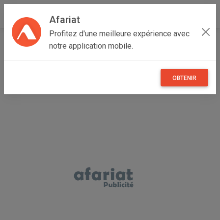
Afariat
Profitez d'une meilleure expérience avec
Accueil
Véhicules
Majerda
Béja
Béja Nord
notre application mobile.
Vente d’un camion
OBTENIR