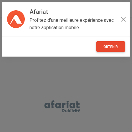
Afariat
Profitez d'une meilleure expérience avec
Accueil
Loisirs
Majerda
Béja
Béja Sud
notre application mobile.
Rod weiller geant 6 mois
OBTENIR