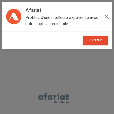
Afariat
Profitez d'une meilleure expérience avec
Accueil
Vêtements et objets personnels
Grand Tunis
notre application mobile.
Ariana
Ariana Ville
lunettes de soleil pour femme BURBERRY authentique
OBTENIR