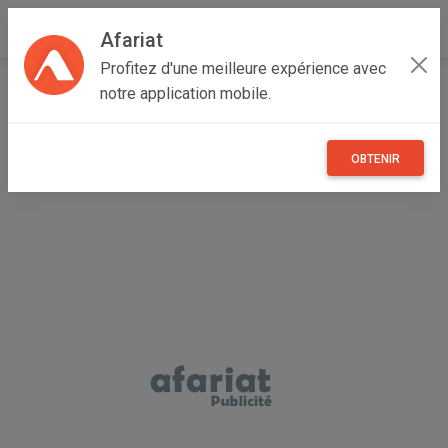
Afariat
Profitez d'une meilleure expérience avec
Accueil
Vêtements et objets personnels
Grand Tunis
notre application mobile.
Ariana
Ariana Ville
lunettes de chez Dior masque(authentique)
OBTENIR