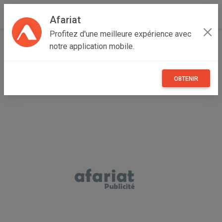
Afariat
Profitez d'une meilleure expérience avec
Accueil
Multimedia
Grand Tunis
Ariana
La Soukra
notre application mobile.
iphone 16 pro
OBTENIR