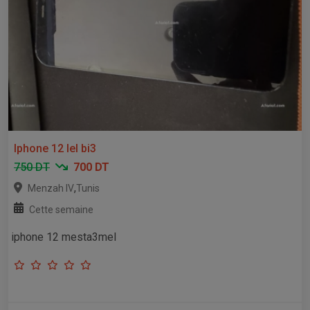
Iphone 12 lel bi3
750 DT
700 DT
,
Menzah IV
Tunis
Cette semaine
iphone 12 mesta3mel