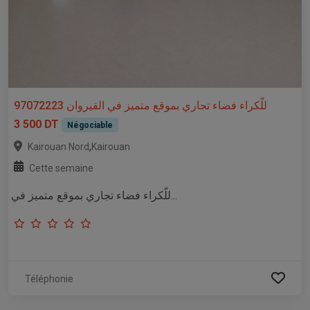
للّكراء فضاء تجاري بموقع متميز في القيروان 97072223
3 500 DT
Négociable
,
Kairouan Nord
Kairouan
Cette semaine
للّكراء فضاء تجاري بموقع متميز في...
Téléphonie