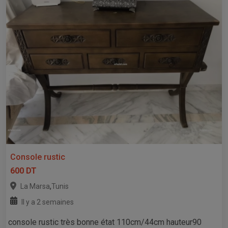
Console rustic
600 DT
,
La Marsa
Tunis
Il y a 2 semaines
console rustic très bonne état 110cm/44cm hauteur90