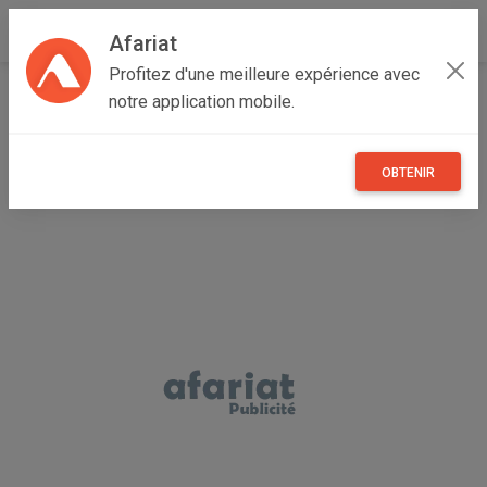
Afariat
Profitez d'une meilleure expérience avec
Accueil
Maisons et enfants
Grand Tunis
Ariana
notre application mobile.
Mnihla
porte d intérieur
OBTENIR