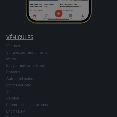
VÉHICULES
Voitures
Voitures professionnelles
Motos
Equipement auto & moto
Bateaux
Autres véhicules
Engins agricole
Vélos
Camion
Remorques et caravanes
Engins BTP