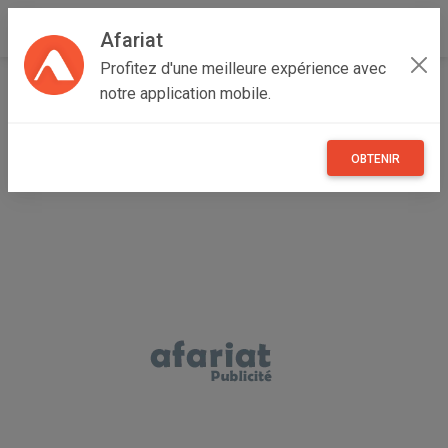
Afariat
Profitez d'une meilleure expérience avec
Accueil
Maisons et enfants
Grand Tunis
Ariana
notre application mobile.
Raoued
Landau pour bébé bleu
OBTENIR