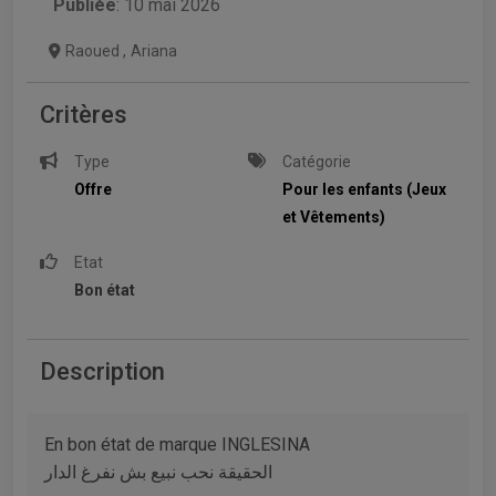
Publiée
: 10 mai 2026
Raoued
,
Ariana
Critères
Type
Catégorie
Offre
Pour les enfants (Jeux
et Vêtements)
Etat
Bon état
Description
En bon état de marque INGLESINA
الحقيقة نحب نبيع بش نفرغ الدار