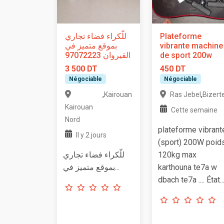
للّكراء فضاء تجاري
Plateforme
بموقع متميز في
vibrante machine
القيروان 97072223
de sport 200w
3 500 DT
450 DT
Négociable
Négociable
,
,
Kairouan
Ras Jebel
Bizert
Kairouan
Cette semaine
Nord
plateforme vibrant
Il y 2 jours
(sport) 200W poid
للّكراء فضاء تجاري
120kg max
بموقع متميز في...
karthouna te7a w
dbach te7a .... État..