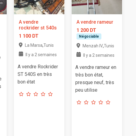
A vendre
A vendre rameur
rockrider st 540s
1 200 DT
1 100 DT
Négociable
,
La Marsa
Tunis
,
Menzah IV
Tunis
Il y a 2 semaines
Il y a 2 semaines
e
A vendre Rockrider
A vendre rameur en
ST 540S en très
très bon état,
e
bon état
presque neuf, très
s
peu utilise
.