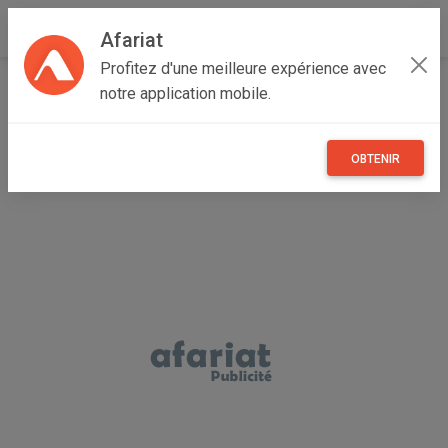
Afariat
Profitez d'une meilleure expérience avec
Accueil
Immobilier
Grand Tunis
Ariana
notre application mobile.
Cité NASR II
terrain a vendre
OBTENIR