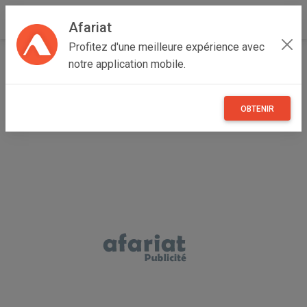
Afariat
Profitez d'une meilleure expérience avec
Accueil
Immobilier
Grand Tunis
Ariana
La Soukra
notre application mobile.
Terrain a vendre 159 M2 soukra rue el Messaoudi
OBTENIR