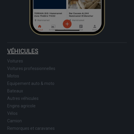
VÉHICULES
Voitures
Voitures professionnelles
Motos
Equipement auto & moto
Bateaux
Autres véhicules
Engins agricole
Vélos
Camion
Remorques et caravanes