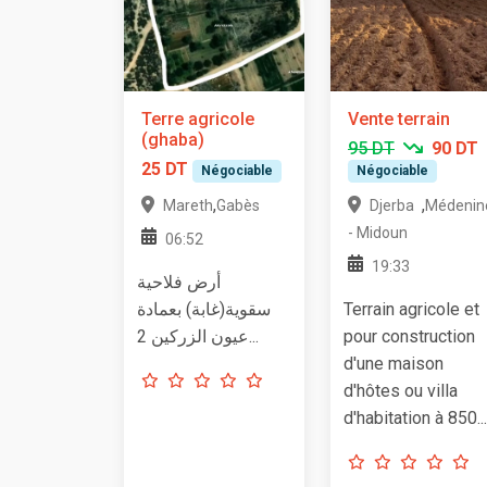
Terre agricole
Vente terrain
(ghaba)
95 DT
90 DT
25 DT
Négociable
Négociable
,
,
Mareth
Gabès
Djerba
Médenin
- Midoun
06:52
19:33
أرض فلاحية
سقوية(غابة) بعمادة
Terrain agricole et
عيون الزركين 2...
pour construction
d'une maison
d'hôtes ou villa
d'habitation à 850...