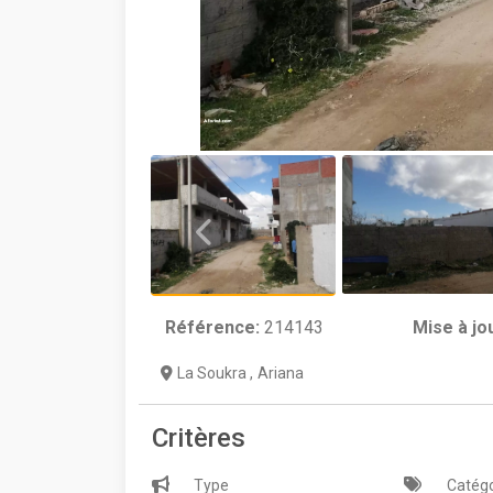
Référence:
214143
Mise à jo
La Soukra
,
Ariana
Critères
Type
Catégo