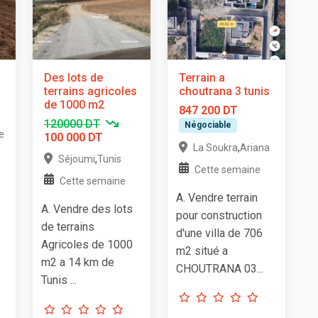
Des lots de
Terrain a
terrains agricoles
choutrana 3 tunis
de 1000 m2
847 200 DT
120000 DT
Négociable
e
100 000 DT
,
La Soukra
Ariana
,
Séjoumi
Tunis
Cette semaine
Cette semaine
A. Vendre terrain
A. Vendre des lots
pour construction
de terrains
d'une villa de 706
Agricoles de 1000
m2 situé a
m2 a 14 km de
CHOUTRANA 03...
Tunis ...