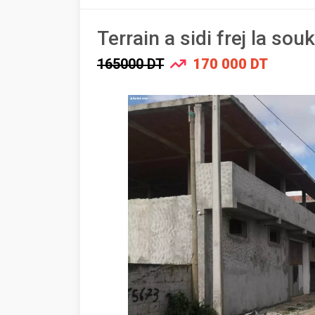
Terrain a sidi frej la sou
165000 DT
170 000 DT