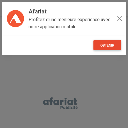
Afariat
Profitez d'une meilleure expérience avec
Accueil
Emploi, affaires et services
Grand Tunis
notre application mobile.
Ariana
Mnihla
Vente installation Trefilage
OBTENIR