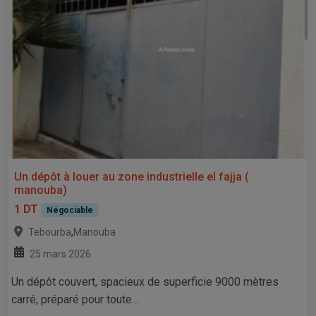
Un dépôt à louer au zone industrielle el fajja (
manouba)
1 DT
Négociable
,
Tebourba
Manouba
25 mars 2026
Un dépôt couvert, spacieux de superficie 9000 mètres
carré, préparé pour toute...