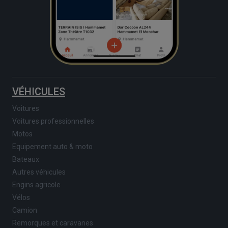
VÉHICULES
Voitures
Voitures professionnelles
Motos
Equipement auto & moto
Bateaux
Autres véhicules
Engins agricole
Vélos
Camion
Remorques et caravanes