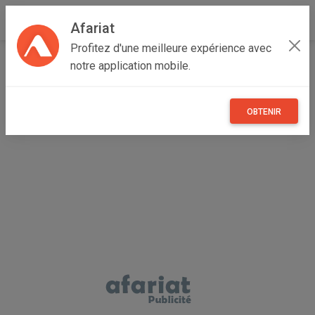
Afariat
Profitez d'une meilleure expérience avec
Accueil
Emploi, affaires et services
Grand Tunis
notre application mobile.
Ariana
La Soukra
TOUPIE-TENONNEUSE A COMMANDE NUMERIQUE SCM
T130
OBTENIR