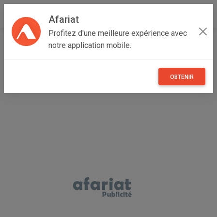
Afariat
Profitez d'une meilleure expérience avec
Accueil
Emploi, affaires et services
Grand Tunis
notre application mobile.
Ariana
Ariana Ville
services lustrage carreaux carrelage et marbre
OBTENIR