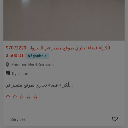
للّكراء فضاء تجاري بموقع متميز في القيروان 97072223
3 500 DT
Négociable
,
Kairouan Nord
Kairouan
Il y 2 jours
للّكراء فضاء تجاري بموقع متميز في...
Services