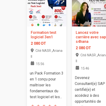
Formation test
Lancez votre
logiciel 3en1
carrière avec sap
s4hana
2 080 DT
2 080 DT
,
Cité NASR
Ariana
,
Cité NASR
Arian
II
II
15:56
15:46
un Pack Formation 3
Devenez
en 1 conçu pour
Consultant(e) SAP
maîtriser les
certifié(e) et
fondamentaux du
accédez à des
test logiciel et les...
opportunités de