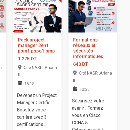
Pack project
Formations
manager 3en1
réseaux et
psm1 pspo1 pmp
sécurités
informatiques
1 275 DT
640 DT
,
a
Cité NASR
Ariana
,
Cité NASR
Ariana
II
II
15:18
10:33
Devenez un Project
Sécurisez votre
Manager Certifié
avenir : Formez-
Boostez votre
vous en Cisco
carrière avec 3
CCNA &
certifications...
Cybersécurité !