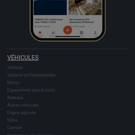
VÉHICULES
Voitures
Voitures professionnelles
Motos
Equipement auto & moto
Bateaux
Autres véhicules
Engins agricole
Vélos
Camion