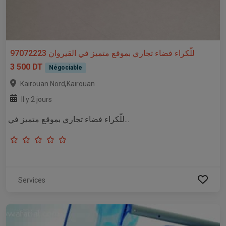
للّكراء فضاء تجاري بموقع متميز في القيروان 97072223
3 500 DT
Négociable
,
Kairouan Nord
Kairouan
Il y 2 jours
للّكراء فضاء تجاري بموقع متميز في...
Services