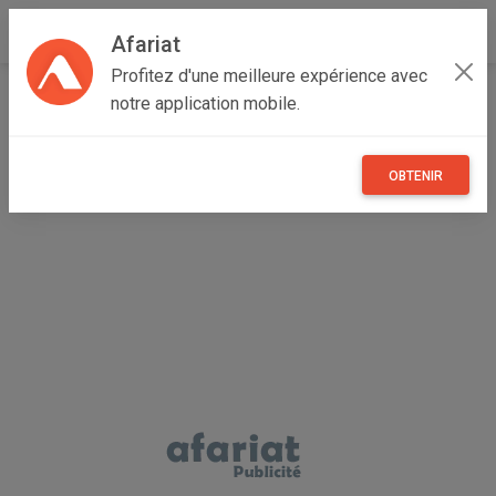
Afariat
Profitez d'une meilleure expérience avec
Accueil
Emploi, affaires et services
Grand Tunis
notre application mobile.
Ariana
Mnihla
FEMME DE MENAGE COUCHANTE A JARDINS
ELMENZAH
OBTENIR