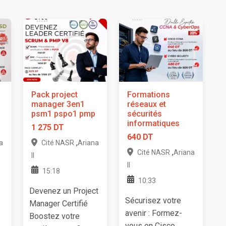
Pack project
Formations
manager 3en1
réseaux et
psm1 pspo1 pmp
sécurités
informatiques
1 275 DT
640 DT
,
a
Cité NASR
Ariana
,
Cité NASR
Ariana
II
II
15:18
10:33
Devenez un Project
Sécurisez votre
Manager Certifié
avenir : Formez-
Boostez votre
vous en Cisco