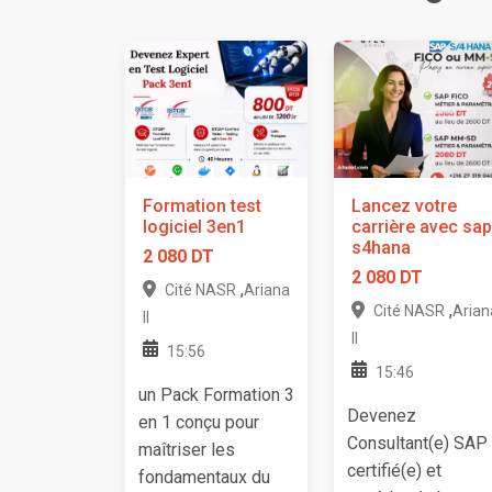
Formation test
Lancez votre
logiciel 3en1
carrière avec sap
s4hana
2 080 DT
2 080 DT
,
Cité NASR
Ariana
,
Cité NASR
Arian
II
II
15:56
15:46
un Pack Formation 3
Devenez
en 1 conçu pour
Consultant(e) SAP
maîtriser les
certifié(e) et
fondamentaux du