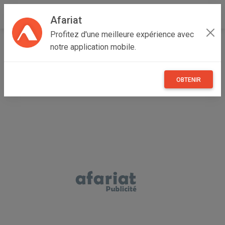
Afariat
Profitez d'une meilleure expérience avec
Accueil
Autres
Grand Tunis
Ariana
Ariana Ville
notre application mobile.
Formation Certifiée en #ReactJs & #NodeJS
OBTENIR