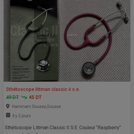
Sthétoscope littman classic ii s.e.
49 DT
45 DT
,
Hammam Sousse
Sousse
Il y 2 jours
Sthétoscope Littman Classic II S.E. Couleur "Raspberry"