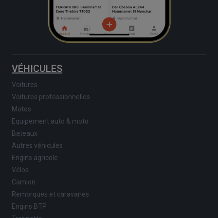
VÉHICULES
Voitures
Voitures professionnelles
Motos
Equipement auto & moto
Bateaux
Autres véhicules
Engins agricole
Vélos
Camion
Remorques et caravanes
Engins BTP