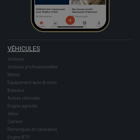
VÉHICULES
Voitures
Voitures professionnelles
Motos
Equipement auto & moto
Bateaux
Autres véhicules
Engins agricole
Vélos
Camion
Remorques et caravanes
Engins BTP