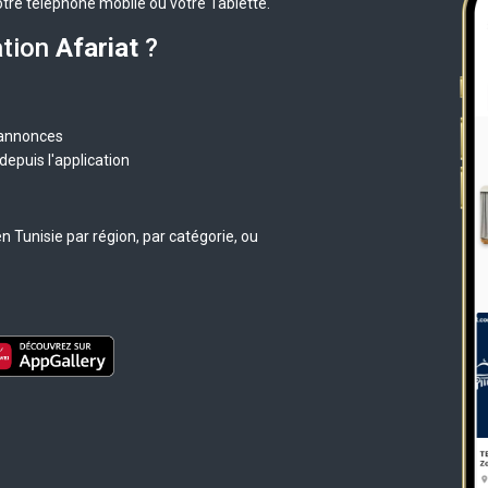
otre téléphone mobile ou votre Tablette.
ation
Afariat
?
 annonces
epuis l'application
 Tunisie par région, par catégorie, ou