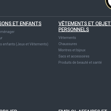
SONS ET ENFANTS
VÊTEMENTS ET OBJET
PERSONNELS
roménager
Vêtements
ur
Chaussures
es enfants (Jeux et Vêtements)
Montres et bijoux
Sacs et accessoires
Produits de beauté et santé