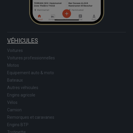
VÉHICULES
Voitures
Voitures professionnelles
Motos
Equipement auto & moto
Bateaux
Autres véhicules
Engins agricole
Vélos
Camion
Remorques et caravanes
Engins BTP
Trotinette