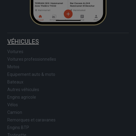
VÉHICULES
Voitures
Voitures professionnelles
Motos
Equipement auto & moto
Bateaux
Autres véhicules
Engins agricole
Vélos
Camion
Remorques et caravanes
Engins BTP
Trotinette