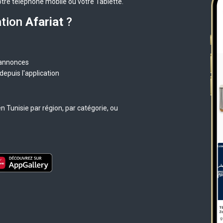
otre téléphone mobile ou votre Tablette.
ation
Afariat
?
 annonces
epuis l'application
 Tunisie par région, par catégorie, ou