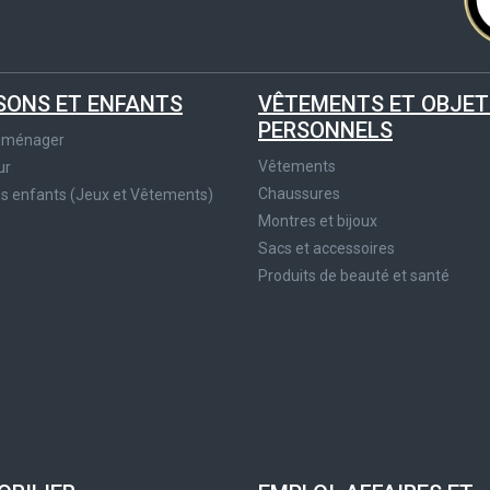
SONS ET ENFANTS
VÊTEMENTS ET OBJET
PERSONNELS
roménager
Vêtements
ur
Chaussures
es enfants (Jeux et Vêtements)
Montres et bijoux
Sacs et accessoires
Produits de beauté et santé