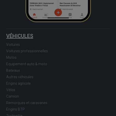
VÉHICULES
Voitures
Voitures professionnelles
Motos
Equipement auto & moto
Bateaux
Autres véhicules
Engins agricole
Vélos
Camion
Remorques et caravanes
Engins BTP
Trotinette