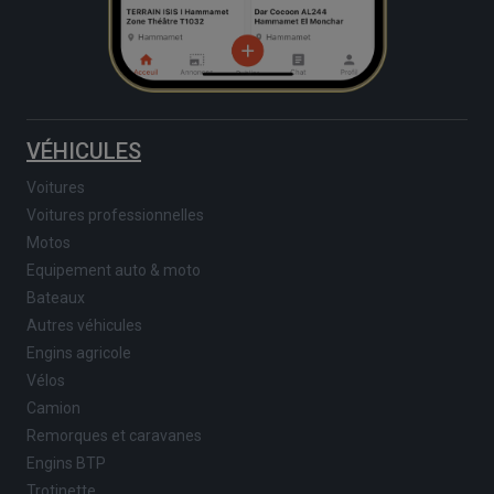
VÉHICULES
Voitures
Voitures professionnelles
Motos
Equipement auto & moto
Bateaux
Autres véhicules
Engins agricole
Vélos
Camion
Remorques et caravanes
Engins BTP
Trotinette