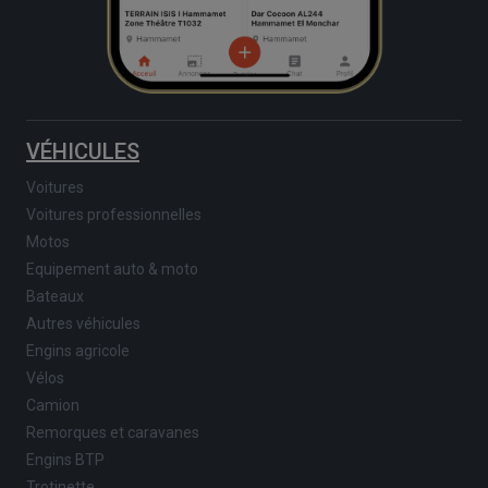
VÉHICULES
Voitures
Voitures professionnelles
Motos
Equipement auto & moto
Bateaux
Autres véhicules
Engins agricole
Vélos
Camion
Remorques et caravanes
Engins BTP
Trotinette