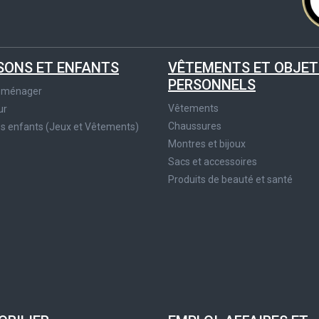
SONS ET ENFANTS
VÊTEMENTS ET OBJET
PERSONNELS
roménager
Vêtements
ur
Chaussures
es enfants (Jeux et Vêtements)
Montres et bijoux
Sacs et accessoires
Produits de beauté et santé