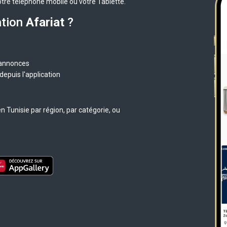
otre téléphone mobile ou votre Tablette.
ation
Afariat
?
 annonces
epuis l'application
 Tunisie par région, par catégorie, ou