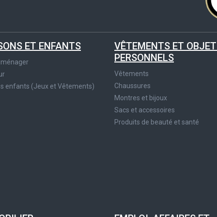
SONS ET ENFANTS
VÊTEMENTS ET OBJET
PERSONNELS
roménager
Vêtements
ur
Chaussures
es enfants (Jeux et Vêtements)
Montres et bijoux
Sacs et accessoires
Produits de beauté et santé