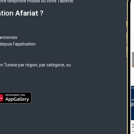
otre téléphone mobile ou votre Tablette.
ation
Afariat
?
 annonces
epuis l'application
 Tunisie par région, par catégorie, ou