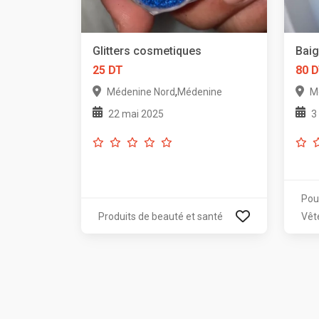
Glitters cosmetiques
Baig
25 DT
80 
,
Médenine Nord
Médenine
M
22 mai 2025
3
Pou
Produits de beauté et santé
Vêt