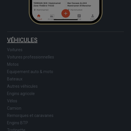
VÉHICULES
Voitures
Voitures professionnelles
Motos
Equipement auto & moto
Bateaux
Autres véhicules
Engins agricole
Vélos
Camion
Remorques et caravanes
Engins BTP
Trotinette