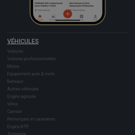
VÉHICULES
Voitures
Voitures professionnelles
Motos
Equipement auto & moto
Bateaux
Autres véhicules
Engins agricole
Vélos
Camion
Remorques et caravanes
Engins BTP
Trotinette