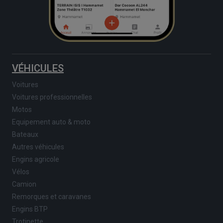
VÉHICULES
Voitures
Voitures professionnelles
Motos
Equipement auto & moto
Bateaux
Autres véhicules
Engins agricole
Vélos
Camion
Remorques et caravanes
Engins BTP
Trotinette