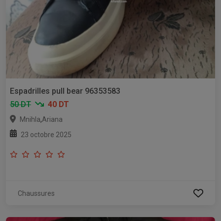
Espadrilles pull bear 96353583
50 DT
40 DT
,
Mnihla
Ariana
23 octobre 2025
Chaussures