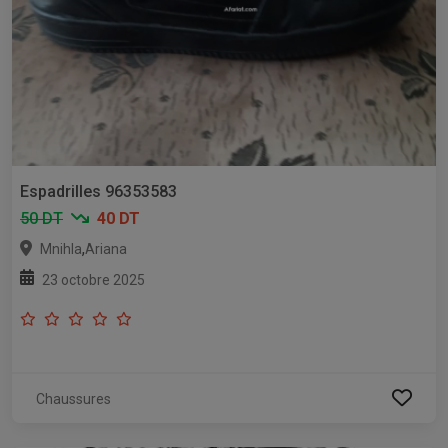
Espadrilles 96353583
50 DT
40 DT
,
Mnihla
Ariana
23 octobre 2025
Chaussures