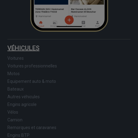
VÉHICULES
Voitures
Voitures professionnelles
Motos
Equipement auto & moto
Bateaux
Autres véhicules
Engins agricole
Vélos
Camion
Remorques et caravanes
Engins BTP