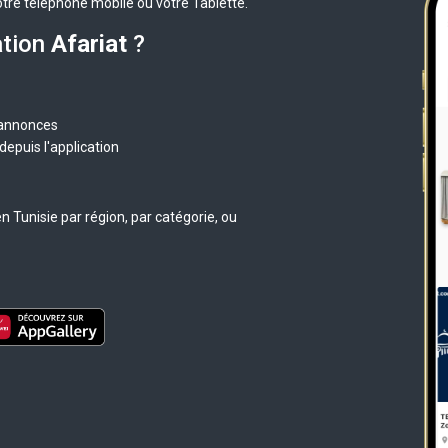
otre téléphone mobile ou votre Tablette.
ation
Afariat
?
 annonces
epuis l'application
 Tunisie par région, par catégorie, ou