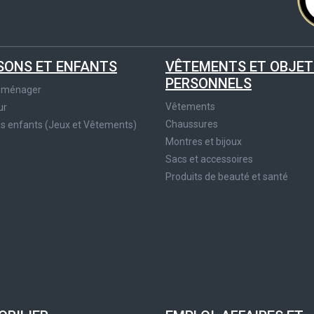
SONS ET ENFANTS
VÊTEMENTS ET OBJET
PERSONNELS
roménager
Vêtements
ur
Chaussures
es enfants (Jeux et Vêtements)
Montres et bijoux
Sacs et accessoires
Produits de beauté et santé