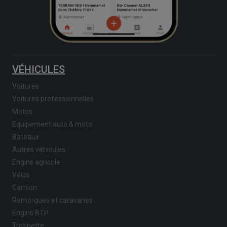
VÉHICULES
Voitures
Voitures professionnelles
Motos
Equipement auto & moto
Bateaux
Autres véhicules
Engins agricole
Vélos
Camion
Remorques et caravanes
Engins BTP
Trotinette