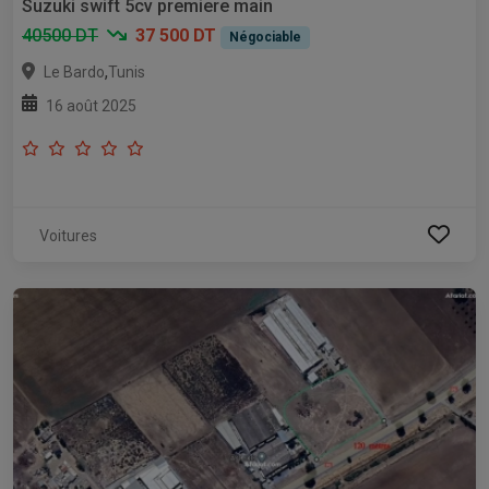
Suzuki swift 5cv premiere main
40500 DT
37 500 DT
Négociable
,
Le Bardo
Tunis
16 août 2025
Voitures