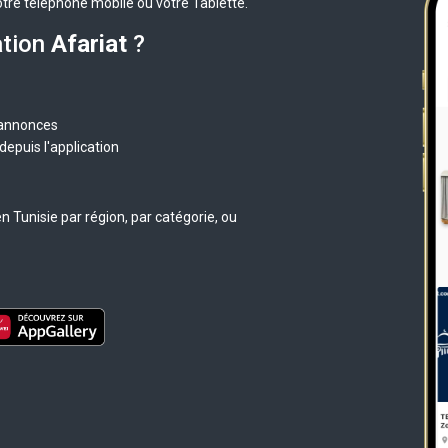
otre téléphone mobile ou votre Tablette.
ation
Afariat
?
 annonces
epuis l'application
 Tunisie par région, par catégorie, ou