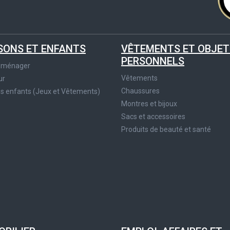
SONS ET ENFANTS
VÊTEMENTS ET OBJET
PERSONNELS
roménager
Vêtements
ur
Chaussures
es enfants (Jeux et Vêtements)
Montres et bijoux
Sacs et accessoires
Produits de beauté et santé