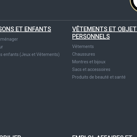
SONS ET ENFANTS
VÊTEMENTS ET OBJET
PERSONNELS
roménager
Vêtements
ur
Chaussures
es enfants (Jeux et Vêtements)
Montres et bijoux
Sacs et accessoires
Produits de beauté et santé