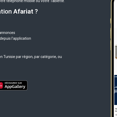
otre téléphone mobile ou votre Tablette.
ation
Afariat
?
 annonces
epuis l'application
 Tunisie par région, par catégorie, ou