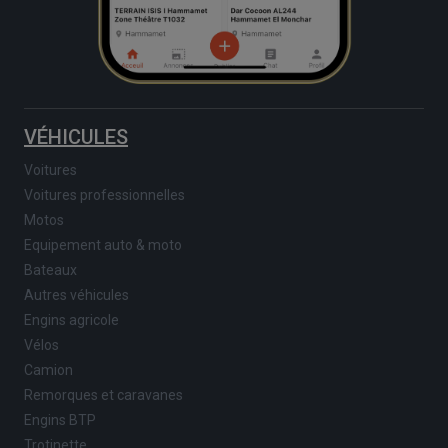
VÉHICULES
Voitures
Voitures professionnelles
Motos
Equipement auto & moto
Bateaux
Autres véhicules
Engins agricole
Vélos
Camion
Remorques et caravanes
Engins BTP
Trotinette