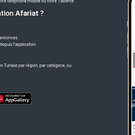
otre téléphone mobile ou votre Tablette.
ation
Afariat
?
 annonces
epuis l'application
 Tunisie par région, par catégorie, ou