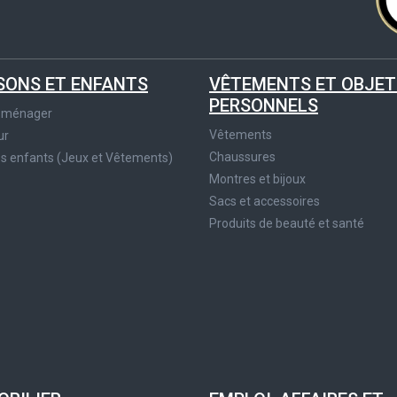
SONS ET ENFANTS
VÊTEMENTS ET OBJET
PERSONNELS
roménager
Vêtements
ur
Chaussures
es enfants (Jeux et Vêtements)
Montres et bijoux
Sacs et accessoires
Produits de beauté et santé